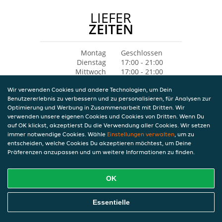
LIEFER
ZEITEN
Montag
Geschlossen
Dienstag
17:00 - 21:00
Mittwoch
17:00 - 21:00
Donnerstag
17:00 - 21:00
Wir verwenden Cookies und andere Technologien, um Dein
Freitag
17:00 - 21:30
Benutzererlebnis zu verbessern und zu personalisieren, für Analysen zur
Samstag
17:00 - 21:30
Optimierung und Werbung in Zusammenarbeit mit Dritten. Wir
Sonntag
11:30 - 13:30
verwenden unsere eigenen Cookies und Cookies von Dritten. Wenn Du
17:00 - 21:00
auf OK klickst, akzeptierst Du die Verwendung aller Cookies. Wir setzen
immer notwendige Cookies. Wähle
Einstellungen verwalten
, um zu
entscheiden, welche Cookies Du akzeptieren möchtest, um Deine
Präferenzen anzupassen und um weitere Informationen zu finden.
OK
Essentielle